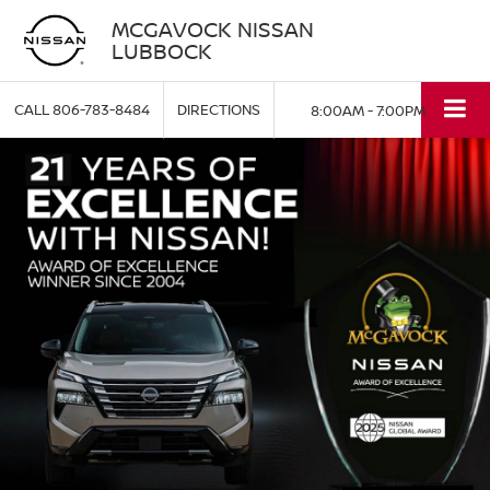
MCGAVOCK NISSAN
LUBBOCK
CALL
806-783-8484
DIRECTIONS
8:00AM - 7:00PM