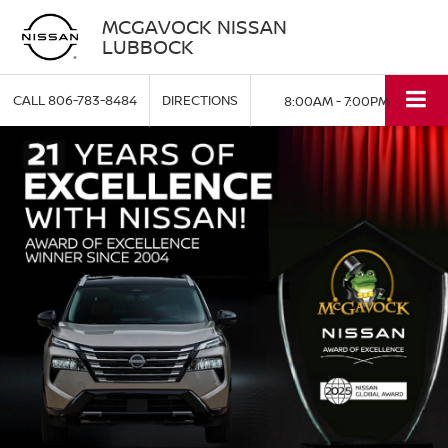
MCGAVOCK NISSAN
LUBBOCK
CALL
806-783-8484
DIRECTIONS
8:00AM - 7:00PM