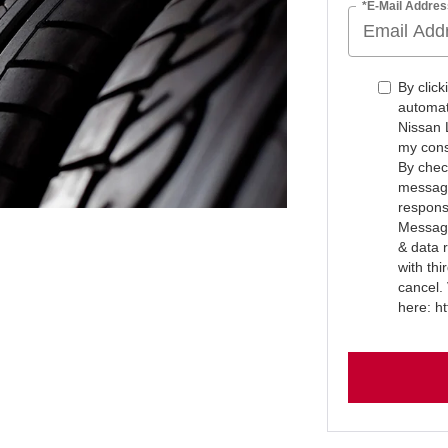
*E-Mail Addres
By click
automat
Nissan 
my cons
By check
message
respons
Message
& data 
with th
cancel.
here: h