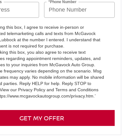
s
*Phone Number
ing this box, I agree to receive in-person or
ed telemarketing calls and texts from McGavock
Lubbock at the number I entered. I understand that
ent is not required for purchase.
ing this box, you also agree to receive text
s regarding appointment reminders, updates, and
es to your inquiries from McGavock Auto Group.
 frequency varies depending on the scenario. Msg
rates may apply. No mobile information will be shared
ird parties. Reply HELP for help. Reply STOP to
 View our Privacy Policy and Terms and Conditions
ttps://www.mcgavockautogroup.com/privacy.htm.’
GET MY OFFER