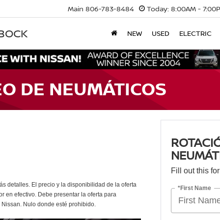
Main
806-783-8484
Today:
8:00AM - 7:00
BBOCK
NEW
USED
ELECTRIC
EO DE NEUMÁTICOS
ROTACIÓ
NEUMÁT
Fill out this f
s detalles. El precio y la disponibilidad de la oferta
*First Name
r en efectivo. Debe presentar la oferta para
s Nissan. Nulo donde esté prohibido.